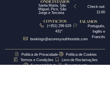
ONDE ESTAMOS
Santa Maria, São
Check-out:
Miguel, Pico, São
11:00
Jorge e Terceira
CONTACTOS
FALAMOS
(+351) 296 629
Português,
431*
Inglês e
Francês​
bookings@azoresyouthhostels.com
Política de Privacidade
Política de Cookies
Termos e Condições
Livro de Reclamações
Sustentabilidade
Recrutamento
Todos os direitos reservados
2026
© PJA - Pousadas de
Juventude dos Açores, Unipessoal Lda
(* Chamada para rede fixa nacional / ** Chamada para rede móvel
nacional)
Siga-nos: